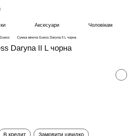
ики
Аксесуари
Чоловікам
 Guess
Сумка жіноча Guess Daryna II L чорна
s Daryna II L чорна
В кредит
Замовити швидко