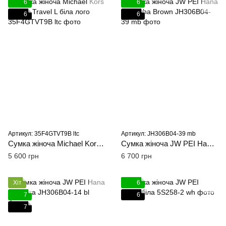
6
6
6
6
Артикул: 35F4GTVT9B ltc
Артикул: JH306B04-39 mb
Сумка жіноча Michael Kors Jet Set Travel L біла лого
Сумка жіноча JW PEI Hana M Mocha Brown
5 600 грн
6 700 грн
Хіт
6
7
6
7