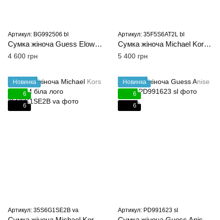
Артикул: BG992506 bl
Артикул: 35F5S6AT2L bl
Сумка жіноча Guess Elowen чорна
Сумка жіноча Michael Kors Marilyn M чорна шкіряна
4 600 грн
5 400 грн
Новинка
Новинка
6
6
6
6
Артикул: 35S6G1SE2B va
Артикул: PD991623 sl
Сумка жіноча Michael Kors Soho M біла лого
Сумка жіноча Guess Anise L біла