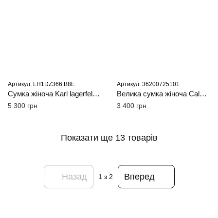
Артикул: LH1DZ366 B8E
Артикул: 36200725101
Сумка жіноча Karl lagerfeld з бантом чорна
Велика сумка жіноча Calvin Klein біла
5 300 грн
3 400 грн
Показати ще 13 товарів
Назад
Вперед
1
з 2