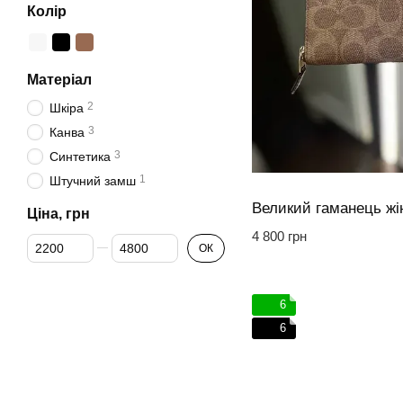
Колір
Матеріал
2
Шкіра
3
Канва
3
Синтетика
1
Штучний замш
Ціна, грн
4 800 грн
Від Ціна, грн
До Ціна, грн
ОК
6
6