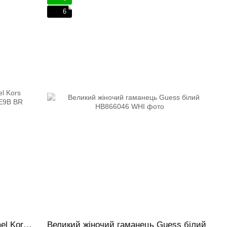
6
Великий Гаманець жіночий Michael Kors Hamilton коричневий лого
Великий жіночий гаманець Guess білий