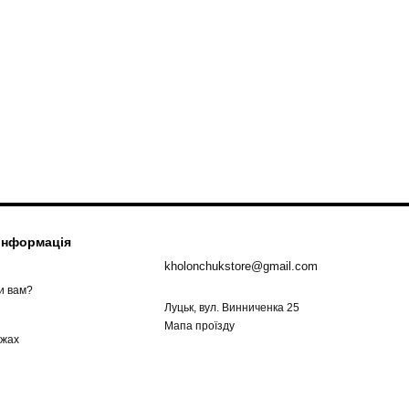
 інформація
kholonchukstore@gmail.com
и вам?
Луцьк, вул. Винниченка 25
Мапа проїзду
ежах