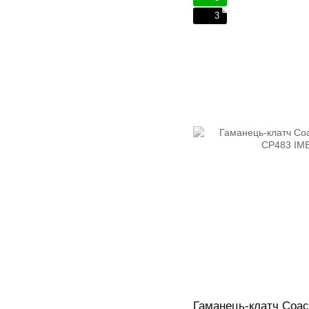
3
Гаманець-клатч Coac