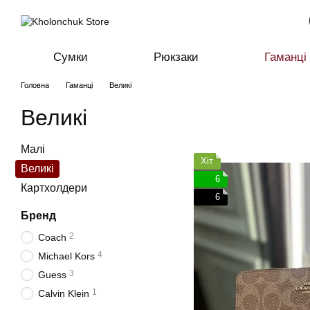
Перейти до основного контенту
Сумки
Рюкзаки
Гаманці
Головна
Гаманці
Великі
Великі
Малі
Хіт
Великі
6
Картхолдери
6
Бренд
2
Coach
4
Michael Kors
3
Guess
1
Calvin Klein