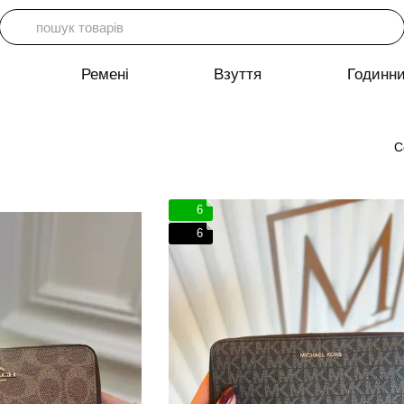
Ремені
Взуття
Годинн
С
6
6