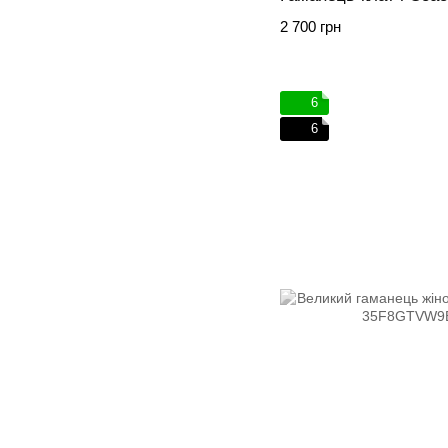
2 700 грн
6
6