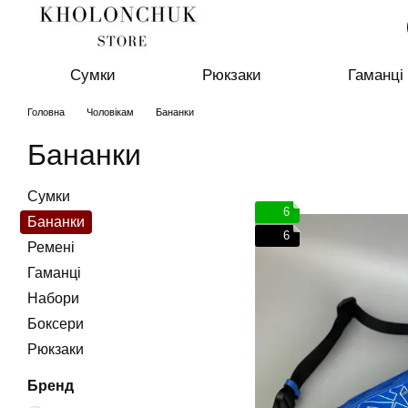
Перейти до основного контенту
Сумки
Рюкзаки
Гаманці
Головна
Чоловікам
Бананки
Бананки
Сумки
6
Бананки
6
Ремені
Гаманці
Набори
Боксери
Рюкзаки
Бренд