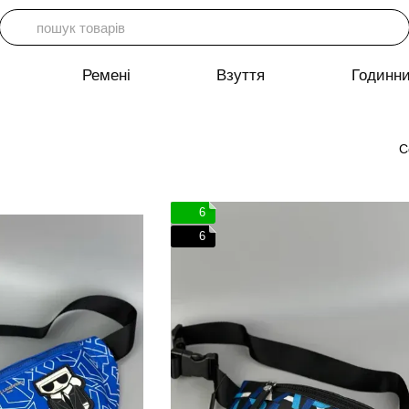
Ремені
Взуття
Годинн
С
6
6