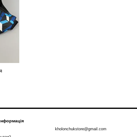
я
 інформація
kholonchukstore@gmail.com