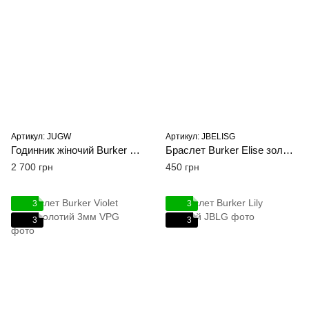
Артикул: JUGW
Артикул: JBELISG
Годинник жіночий Burker Julia Gold White
Браслет Burker Elise золотий
2 700 грн
450 грн
3
3
3
3