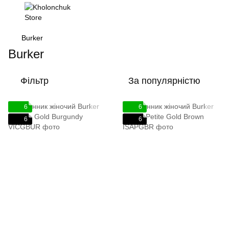
Burker
Burker
Фільтр
За популярністю
6
6
6
6