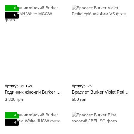
6
6
Артикул: MCGW
Артикул: VS
Годинник жіночий Burker Macy Gold White
Браслет Burker Violet Petite срібний 4мм
3 300 грн
550 грн
4
4