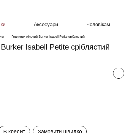
ики
Аксесуари
Чоловікам
ker
Годинник жіночий Burker Isabell Petite сріблястий
Burker Isabell Petite сріблястий
В кредит
Замовити швидко