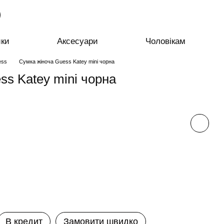
ики
Аксесуари
Чоловікам
ess
Сумка жіноча Guess Katey mini чорна
ss Katey mini чорна
В кредит
Замовити швидко