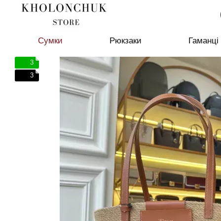
Перейти до основного контенту
Сумки
Рюкзаки
Гаманці
3
3