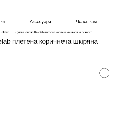
ики
Аксесуари
Чоловікам
Katelab
Сумка жіноча Katelab плетена коричнеча шкіряна вставка
elab плетена коричнеча шкіряна